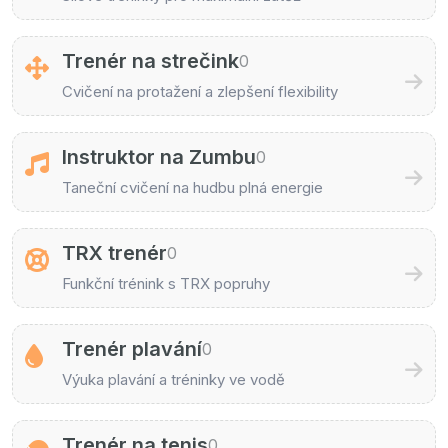
Trenér na strečink
0
Cvičení na protažení a zlepšení flexibility
Instruktor na Zumbu
0
Taneční cvičení na hudbu plná energie
TRX trenér
0
Funkční trénink s TRX popruhy
Trenér plavání
0
Výuka plavání a tréninky ve vodě
Trenér na tenis
0