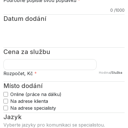
Podrobně popište svou poptávku
*
0
/
1000
Datum dodání
Cena za službu
Hodina
/
Služba
Rozpočet, Kč
*
Místo dodání
Online (práce na dálku)
Na adrese klienta
Na adrese specialisty
Jazyk
Vyberte jazyky pro komunikaci se specialistou.