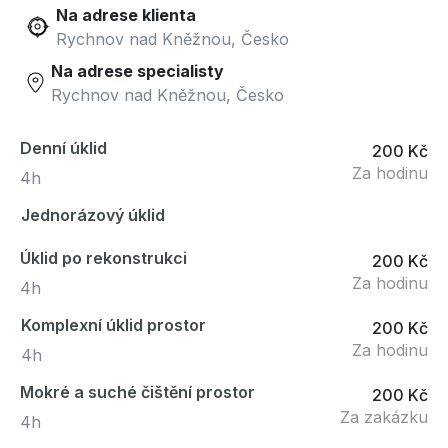
Na adrese klienta
Rychnov nad Kněžnou, Česko
Na adrese specialisty
Rychnov nad Kněžnou, Česko
Denní úklid
200 Kč
Za hodinu
4h
Jednorázový úklid
Úklid po rekonstrukci
200 Kč
Za hodinu
4h
Komplexní úklid prostor
200 Kč
Za hodinu
4h
Mokré a suché čištění prostor
200 Kč
Za zakázku
4h