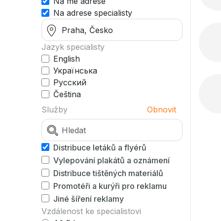
Na mé adrese
Na adrese specialisty
Jazyk specialisty
English
Українська
Русский
Čeština
Služby
Obnovit
Distribuce letáků a flyérů
Vylepování plakátů a oznámení
Distribuce tištěných materiálů
Promotéři a kurýři pro reklamu
Jiné šíření reklamy
Vzdálenost ke specialistovi