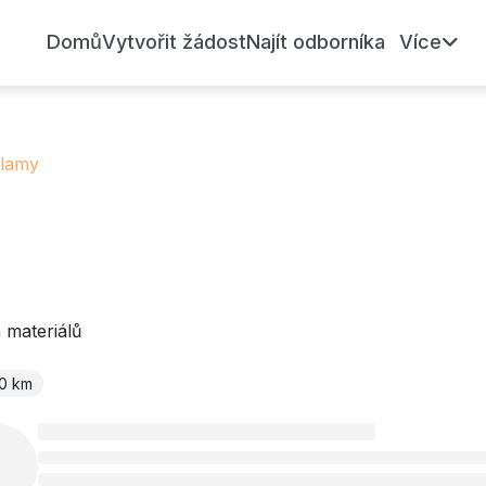
Domů
Vytvořit žádost
Najít odborníka
Více
klamy
 materiálů
0 km