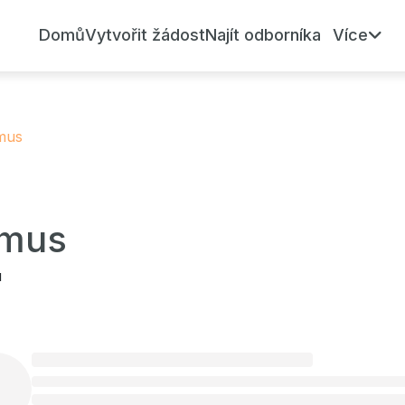
Domů
Vytvořit žádost
Najít odborníka
Více
smus
smus
u