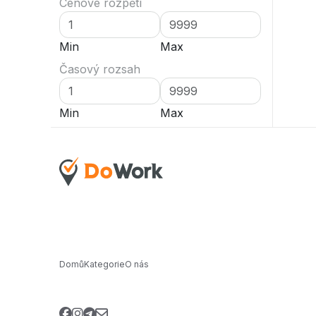
Cenové rozpětí
Min
Max
Časový rozsah
Min
Max
Domů
Kategorie
O nás