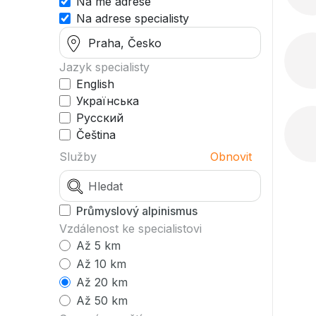
Na mé adrese
Na adrese specialisty
Jazyk specialisty
English
Українська
Русский
Čeština
Služby
Obnovit
Průmyslový alpinismus
Vzdálenost ke specialistovi
Až 5 km
Až 10 km
Až 20 km
Až 50 km