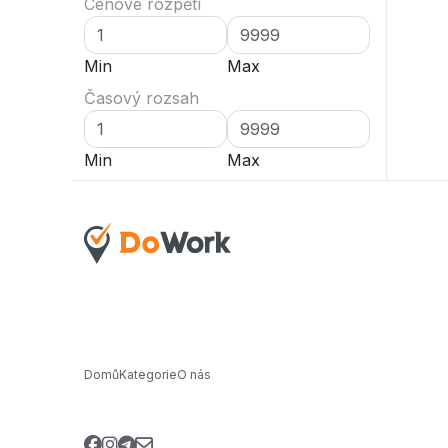
Cenové rozpětí
Min
Max
Časový rozsah
Min
Max
Domů
Kategorie
O nás