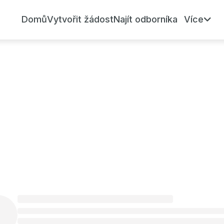
Domů
Vytvořit žádost
Najít odborníka
Více