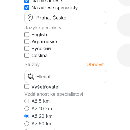
Na mé adrese
Na adrese specialisty
Jazyk specialisty
English
Українська
Русский
Čeština
Služby
Obnovit
Vyšetřovatel
Vzdálenost ke specialistovi
Až 5 km
Až 10 km
Až 20 km
Až 50 km