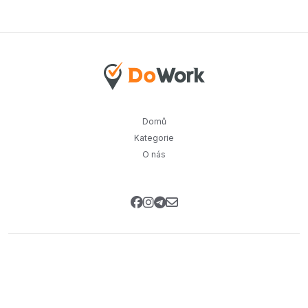
Domů
Kategorie
O nás
Přihlaste se k našemu newsletteru
Buďte první, kdo se dozví o našich aktualizacích,
exkluzivních nabídkách a dalších novinkách.