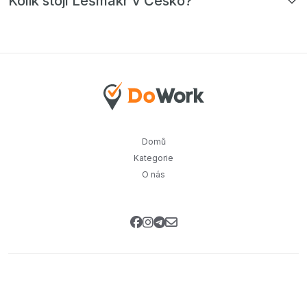
Kolik stojí Lešmakr v Česko?
Domů
Kategorie
O nás
Přihlaste se k našemu newsletteru