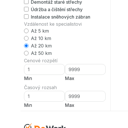
Demontáž staré střechy
Údržba a čištění střechy
Instalace sněhových zábran
Vzdálenost ke specialistovi
Až 5 km
Až 10 km
Až 20 km
Až 50 km
Cenové rozpětí
Min
Max
Časový rozsah
Min
Max