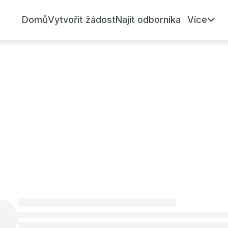
Domů
Vytvořit žádost
Najít odborníka
Více