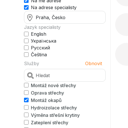
Na mé adrese
Na adrese specialisty
Jazyk specialisty
English
Українська
Русский
Čeština
Služby
Obnovit
Montáž nové střechy
Oprava střechy
Montáž okapů
Hydroizolace střechy
Výměna střešní krytiny
Zateplení střechy