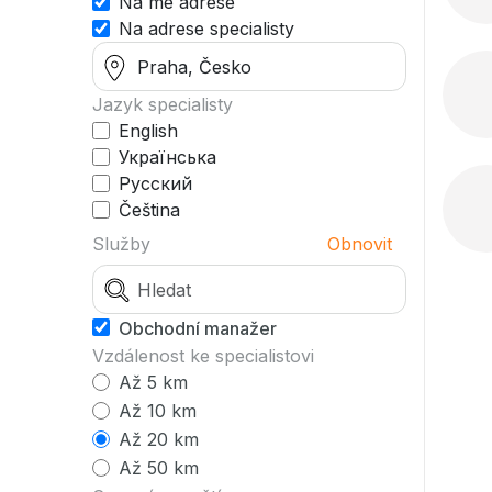
Na mé adrese
Na adrese specialisty
Jazyk specialisty
English
Українська
Русский
Čeština
Služby
Obnovit
Obchodní manažer
Vzdálenost ke specialistovi
Až 5 km
Až 10 km
Až 20 km
Až 50 km