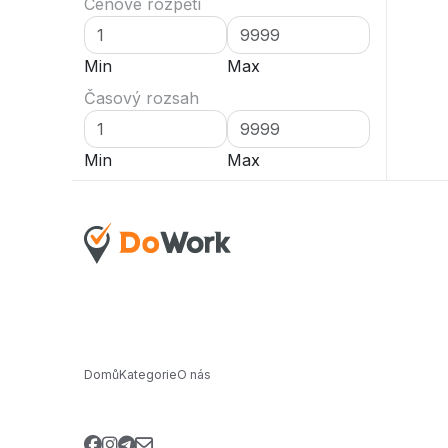
Cenové rozpětí
Min
Max
Časový rozsah
Min
Max
Domů
Kategorie
O nás