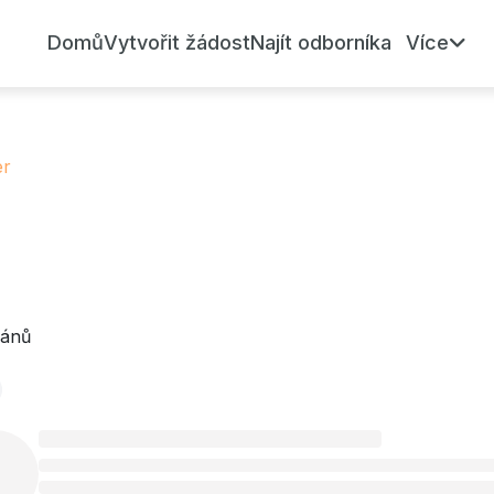
Domů
Vytvořit žádost
Najít odborníka
Více
er
lánů