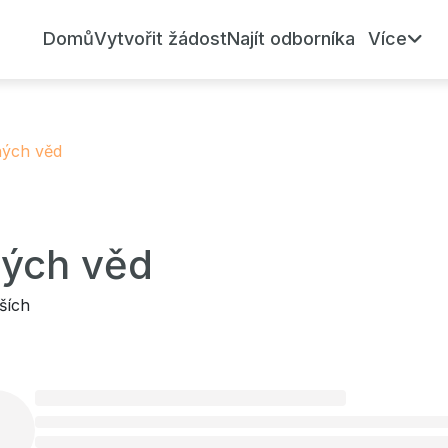
Domů
Vytvořit žádost
Najít odborníka
Více
ných věd
ných věd
ších