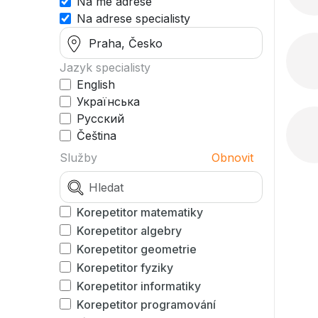
Na mé adrese
Na adrese specialisty
Jazyk specialisty
English
Українська
Русский
Čeština
Služby
Obnovit
Korepetitor matematiky
Korepetitor algebry
Korepetitor geometrie
Korepetitor fyziky
Korepetitor informatiky
Korepetitor programování