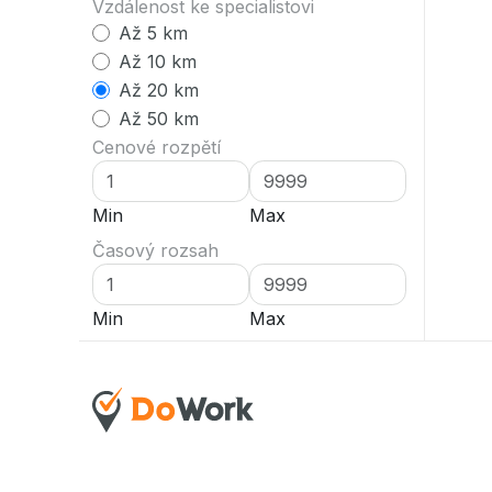
Vzdálenost ke specialistovi
Až 5 km
Až 10 km
Až 20 km
Až 50 km
Cenové rozpětí
Min
Max
Časový rozsah
Min
Max