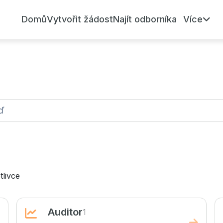
Domů
Vytvořit žádost
Najít odborníka
Více
tlivce
Auditor
1