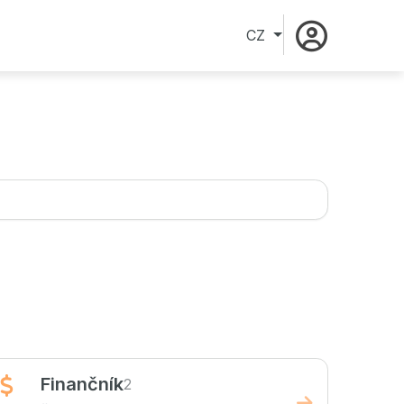
CZ
Finančník
2