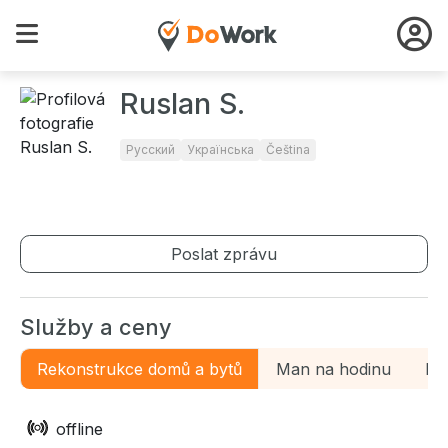
Ruslan S.
Русский
Українська
Čeština
Poslat zprávu
Služby a ceny
Rekonstrukce domů a bytů
Man na hodinu
Ins
offline