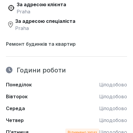
За адресою клієнта
Praha
За адресою спеціаліста
Praha
Ремонт будинків та квартир
Години роботи
Понеділок
Цілодобово
Вівторок
Цілодобово
Середа
Цілодобово
Четвер
Цілодобово
П’ятниця
Цілодобово
Відчинено зараз