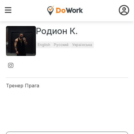
Родион К.
English
Русский
Українська
Тренер Прага