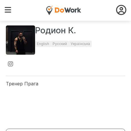
Родион К.
English
Русский
Українська
Тренер Прага