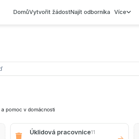
Domů
Vytvořit žádost
Najít odborníka
Více
í a pomoc v domácnosti
Úklidová pracovnice
11