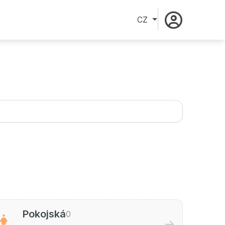
CZ
Pokojská
0