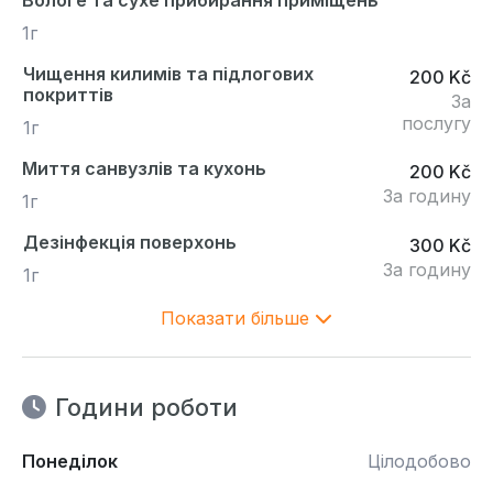
Вологе та сухе прибирання приміщень
1г
Чищення килимів та підлогових
200 Kč
покриттів
За
послугу
1г
Миття санвузлів та кухонь
200 Kč
За годину
1г
Дезінфекція поверхонь
300 Kč
За годину
1г
Показати більше
Години роботи
Понеділок
Цілодобово