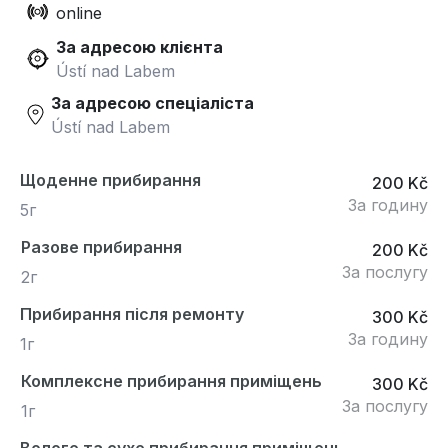
online
За адресою клієнта
Ústí nad Labem
За адресою спеціаліста
Ústí nad Labem
Щоденне прибирання
200 Kč
За годину
5г
Разове прибирання
200 Kč
За послугу
2г
Прибирання після ремонту
300 Kč
За годину
1г
Комплексне прибирання приміщень
300 Kč
За послугу
1г