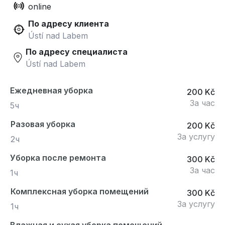
online
По адресу клиента
Ústí nad Labem
По адресу специалиста
Ústí nad Labem
Ежедневная уборка
200 Kč
За час
5ч
Разовая уборка
200 Kč
За услугу
2ч
Уборка после ремонта
300 Kč
За час
1ч
Комплексная уборка помещений
300 Kč
За услугу
1ч